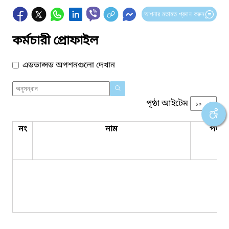
আপনার মতামত প্রদান করুন
কর্মচারী প্রোফাইল
এডভান্সড অপশনগুলো দেখান
পৃষ্ঠা আইটেম
নং
নাম
পদবি
কো