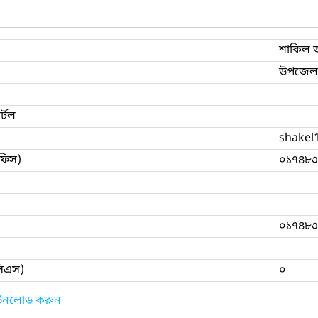
শাকিল
উপজেলা
্টল
shakel
ফিস)
০১৭৪৮৩
০১৭৪৮৩
িসিএস)
০
াউনলোড করুন