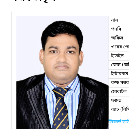
নাম
পদবি
অফিস
ওয়েব পোর
ইমেইল
ফোন (অ
ইন্টারকম
কক্ষ নম্বর
মোবাইল
ফ্যাক্স
ব্যাচ (ব
ভিকার্ড ড