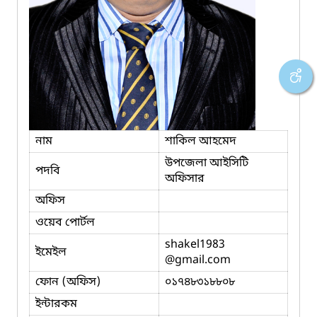
নাম
শাকিল আহমেদ
উপজেলা আইসিটি
পদবি
অফিসার
অফিস
ওয়েব পোর্টল
shakel1983
ইমেইল
@gmail.com
ফোন (অফিস)
০১৭৪৮৩১৮৮০৮
ইন্টারকম